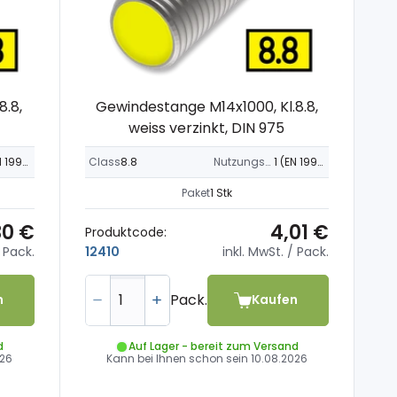
8.8,
Gewindestange M14x1000, Kl.8.8,
weiss verzinkt, DIN 975
1 (EN 1995-1-1)
Class
8.8
Nutzungsklasse
1 (EN 1995-1-1)
Paket
1 Stk
30 €
4,01 €
Produktcode:
 Pack.
inkl. MwSt.
/ Pack.
12410
Pack.
n
Kaufen
d
Auf Lager - bereit zum Versand
026
Kann bei Ihnen schon sein
10.08.2026