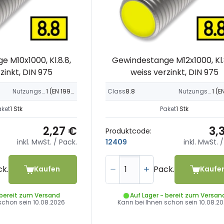
 M10x1000, Kl.8.8,
Gewindestange M12x1000, Kl.
zinkt, DIN 975
weiss verzinkt, DIN 975
Nutzungsklasse
1 (EN 1995-1-1)
Class
8.8
Nutzungsklasse
aket
1 Stk
Paket
1 Stk
2,27 €
3,
Produktcode:
inkl. MwSt.
/ Pack.
inkl. MwSt.
/
12409
ck.
Pack.
Kaufen
Kaufe
 bereit zum Versand
Auf Lager - bereit zum Versan
 schon sein
10.08.2026
Kann bei Ihnen schon sein
10.08.2