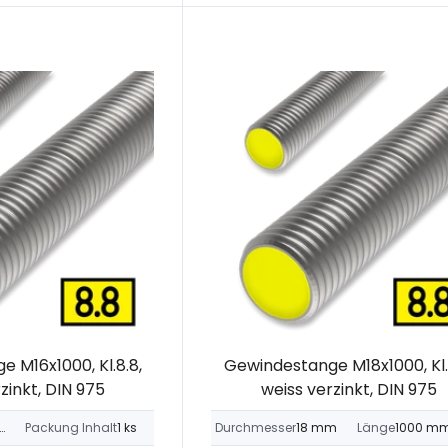
 M16x1000, Kl.8.8,
Gewindestange M18x1000, Kl.
zinkt, DIN 975
weiss verzinkt, DIN 975
 (EN 1995-1-1)
Packung Inhalt
1 ks
Durchmesser
18 mm
Länge
1000 m