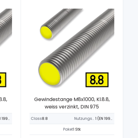
.8,
Gewindestange M8x1000, Kl.8.8,
weiss verzinkt, DIN 975
1 (EN 1995-1-1)
Class
8.8
Nutzungsklasse
1 (EN 1995-1-1)
Paket
1 Stk