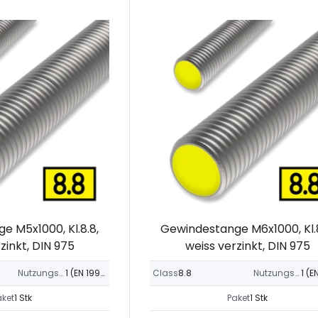
e M5x1000, Kl.8.8,
Gewindestange M6x1000, Kl.8
zinkt, DIN 975
weiss verzinkt, DIN 975
Nutzungsklasse
1 (EN 1995-1-1)
Class
8.8
Nutzungsklasse
aket
1 Stk
Paket
1 Stk