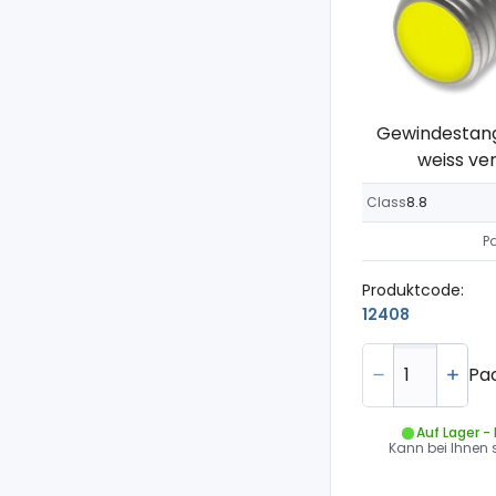
Gewindestange
weiss ver
Class
8.8
P
Produktcode:
12408
Pa
Auf Lager -
Kann bei Ihnen