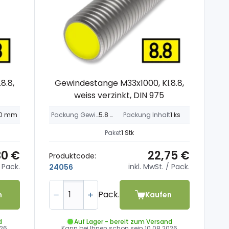
8.8,
Gewindestange M33x1000, Kl.8.8,
weiss verzinkt, DIN 975
0 mm
Packung Gewicht
5.8 kg
Packung Inhalt
1 ks
Paket
1 Stk
30 €
22,75 €
Produktcode:
 Pack.
inkl. MwSt.
/ Pack.
24056
Pack.
n
Kaufen
d
Auf Lager - bereit zum Versand
026
Kann bei Ihnen schon sein
10.08.2026