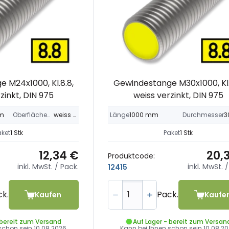
 M24x1000, Kl.8.8,
Gewindestange M30x1000, Kl.
zinkt, DIN 975
weiss verzinkt, DIN 975
m
Oberflächebehandlung
weiss verzinkt
Länge
1000 mm
Durchmesser
3
aket
1 Stk
Paket
1 Stk
12,34 €
20,
Produktcode:
inkl. MwSt.
/ Pack.
inkl. MwSt.
/
12415
ck.
Pack.
Kaufen
Kaufe
 bereit zum Versand
Auf Lager - bereit zum Versan
 schon sein
10.08.2026
Kann bei Ihnen schon sein
10.08.2