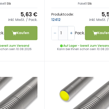
aket
1 Stk
Paket
1 Stk
5,63 €
5,
Produktcode:
inkl. MwSt.
/ Pack.
inkl. MwSt.
/
12412
ck.
Pack.
Kaufen
Kaufe
 bereit zum Versand
Auf Lager - bereit zum Versan
 schon sein
10.08.2026
Kann bei Ihnen schon sein
10.08.2