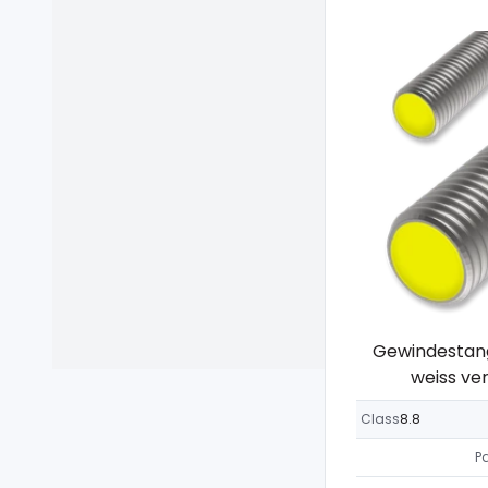
Gewindestang
weiss ver
Class
8.8
P