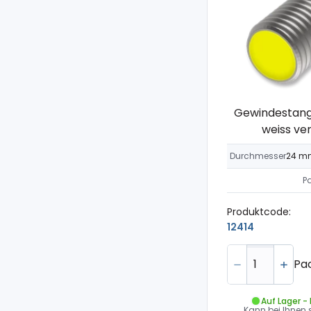
Gewindestange
weiss ver
Durchmesser
24 m
P
Produktcode:
12414
Pa
Auf Lager -
Kann bei Ihnen