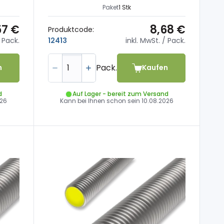
Paket
1 Stk
57 €
8,68 €
Produktcode:
 Pack.
inkl. MwSt.
/ Pack.
12413
Pack.
n
Kaufen
d
Auf Lager - bereit zum Versand
026
Kann bei Ihnen schon sein
10.08.2026