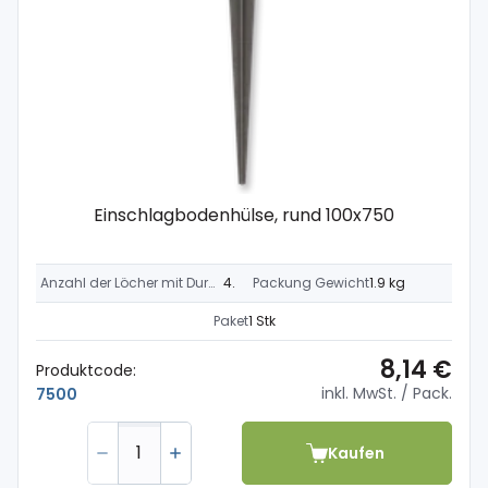
Einschlagbodenhülse, rund 100x750
Anzahl der Löcher mit Durchmesser 11 mm
4 x
Packung Gewicht
1.9 kg
Paket
1 Stk
8,14 €
Produktcode:
inkl. MwSt.
/ Pack.
7500
Kaufen