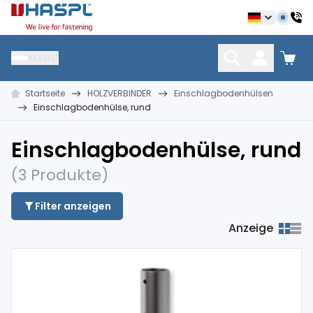
Hašpl
MENU
Startseite
HOLZVERBINDER
Einschlagbodenhülsen
NÄGEL
VERBINDUNGSMATERIAL
DÜBEL UND DÜBELTE
Einschlagbodenhülse, rund
Einschlagbodenhülse, rund
(3 Produkte)
Filter anzeigen
Anzeige