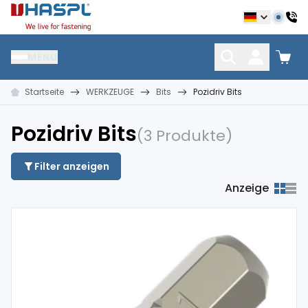
Hašpl
MENU
Startseite
WERKZEUGE
Bits
Pozidriv Bits
NÄGEL
VERBINDUNGSMATERIAL
DÜBEL UND DÜBELTE
Pozidriv Bits
(3 Produkte)
Filter anzeigen
Anzeige