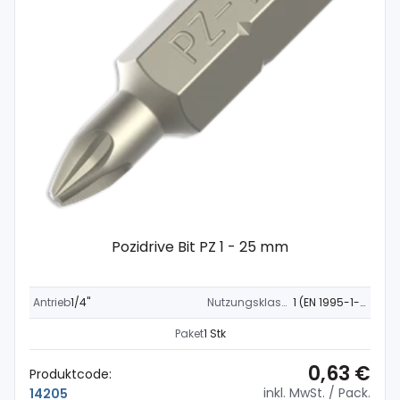
Pozidrive Bit PZ 1 - 25 mm
Antrieb
1/4"
Nutzungsklasse
1 (EN 1995-1-1)
Paket
1 Stk
0,63 €
Produktcode:
inkl. MwSt.
/ Pack.
14205