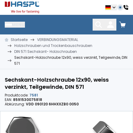
Hašpl
MENU
Startseite
VERBINDUNGSMATERIAL
NÄGEL
VERBINDUNGSMATERIAL
DÜBEL UND DÜBELTE
Holzschrauben und Trockenbauschrauben
DIN 571 Sechskant- Holzschrauben
Sechskant-Holzschraube 12x90, weiss verzinkt, Teilgewinde, DIN
571
Sechskant-Holzschraube 12x90, weiss
verzinkt, Teilgewinde, DIN 571
Produktcode:
7581
EAN:
8591530075818
Abkürzung:
VDD 090120 6HHXXZB0 0050