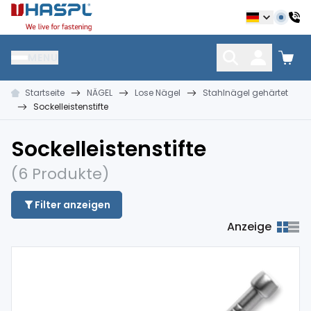
Hašpl
MENU
Startseite
NÄGEL
Lose Nägel
Stahlnägel gehärtet
NÄGEL
VERBINDUNGSMATERIAL
DÜBEL UND DÜBELTE
Sockelleistenstifte
Sockelleistenstifte
(6 Produkte)
Filter anzeigen
Anzeige