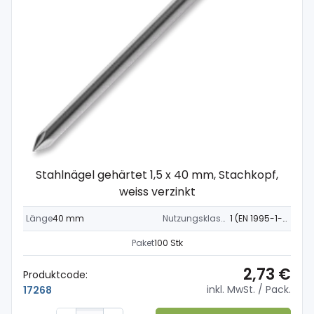
Stahlnägel gehärtet 1,5 x 40 mm, Stachkopf,
weiss verzinkt
Länge
40 mm
Nutzungsklasse
1 (EN 1995-1-1)
Paket
100 Stk
2,73 €
Produktcode:
inkl. MwSt.
/ Pack.
17268