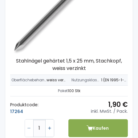
Stahlnägel gehärtet 1,5 x 25 mm, Stachkopf,
weiss verzinkt
Oberflächebehandlung
weiss verzinkt
Nutzungsklasse
1 (EN 1995-1-1)
Paket
100 Stk
1,90 €
Produktcode:
inkl. MwSt.
/ Pack.
17264
Kaufen