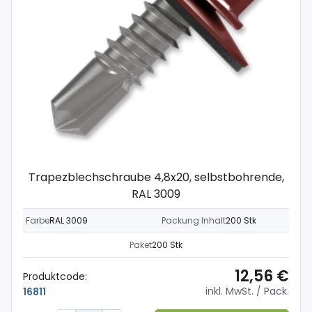
Trapezblechschraube 4,8x20, selbstbohrende,
RAL 3009
Farbe
RAL 3009
Packung Inhalt
200 Stk
Paket
200 Stk
12,56 €
Produktcode:
inkl. MwSt.
/ Pack.
16811