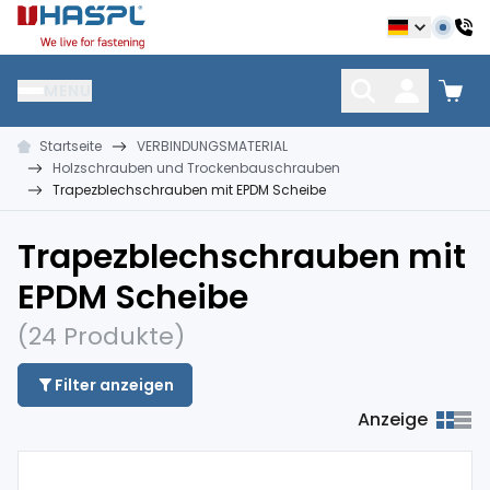
Hašpl
MENU
Startseite
VERBINDUNGSMATERIAL
NÄGEL
VERBINDUNGSMATERIAL
DÜBEL UND DÜBELTE
Holzschrauben und Trockenbauschrauben
Trapezblechschrauben mit EPDM Scheibe
Trapezblechschrauben mit
EPDM Scheibe
(24 Produkte)
Filter anzeigen
Anzeige