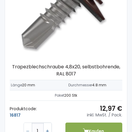
Trapezblechschraube 4,8x20, selbstbohrende,
RAL 8017
Länge
20 mm
Durchmesser
4.8 mm
Paket
200 Stk
12,97 €
Produktcode:
inkl. MwSt.
/ Pack.
16817
Kaufen