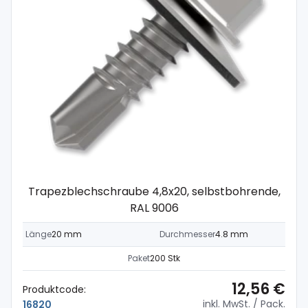
Trapezblechschraube 4,8x20, selbstbohrende,
RAL 9006
Länge
20 mm
Durchmesser
4.8 mm
Paket
200 Stk
12,56 €
Produktcode:
inkl. MwSt.
/ Pack.
16820