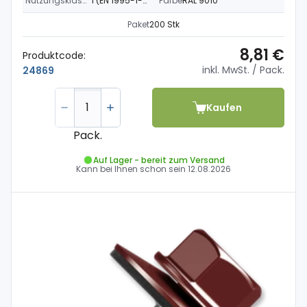
Nutzungsklasse
1 (EN 1995-1-1)
Farbe
RAL 9010
Paket
200 Stk
8,81 €
Produktcode:
inkl. MwSt.
/ Pack.
24869
Kaufen
Pack.
Auf Lager - bereit zum Versand
Kann bei Ihnen schon sein
12.08.2026