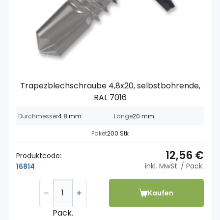
Trapezblechschraube 4,8x20, selbstbohrende,
RAL 7016
Durchmesser
4.8 mm
Länge
20 mm
Paket
200 Stk
12,56 €
Produktcode:
inkl. MwSt.
/ Pack.
16814
Kaufen
Pack.