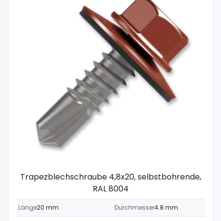
Trapezblechschraube 4,8x20, selbstbohrende,
RAL 8004
Länge
20 mm
Durchmesser
4.8 mm